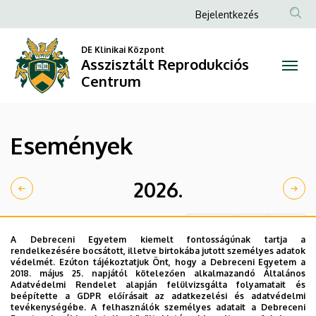
Események
Ugrás
Anonim
Bejelentkezés
a
Felhasználói
|
tartalomra
DE Klinikai Központ
fiók
Asszisztált Reprodukciós
Asszisztált
menüje
Centrum
Reprodukciós
Centrum
Események
2026.
Hónap
Hét
Nap
A Debreceni Egyetem kiemelt fontosságúnak tartja a
rendelkezésére bocsátott, illetve birtokába jutott személyes adatok
védelmét. Ezúton tájékoztatjuk Önt, hogy a Debreceni Egyetem a
2018. május 25. napjától kötelezően alkalmazandó Általános
Adatvédelmi Rendelet alapján felülvizsgálta folyamatait és
beépítette a GDPR előírásait az adatkezelési és adatvédelmi
tevékenységébe. A felhasználók személyes adatait a Debreceni