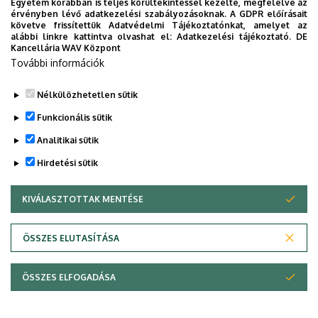
Egyetem korábban is teljes körültekintéssel kezelte, megfelelve az
érvényben lévő adatkezelési szabályozásoknak. A GDPR előírásait
követve frissítettük Adatvédelmi Tájékoztatónkat, amelyet az
alábbi linkre kattintva olvashat el:
Adatkezelési tájékoztató.
DE
Nincs megjeleníthető esemény
Kancellária WAV Központ
További információk
Nélkülözhetetlen sütik
Funkcionális sütik
Analitikai sütik
Hirdetési sütik
KIVÁLASZTOTTAK MENTÉSE
WITHDRAW CONSENT
Adatvédelem
Adatvédelem
ÖSSZES ELUTASÍTÁSA
Technikai információk
ÖSSZES ELFOGADÁSA
Szerzői jog © 2026 Unideb